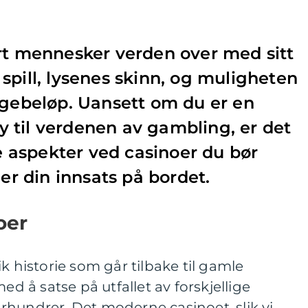
rt mennesker verden over med sitt
spill, lysenes skinn, og muligheten
ngebeløp. Uansett om du er en
 ny til verdenen av gambling, er det
aspekter ved casinoer du bør
ger din innsats på bordet.
oer
k historie som går tilbake til gamle
ed å satse på utfallet av forskjellige
i århundrer. Det moderne casinoet, slik vi