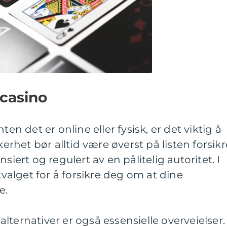
 casino
ten det er online eller fysisk, er det viktig å
kerhet bør alltid være øverst på listen forsikr
siert og regulert av en pålitelig autoritet. I
utvalget for å forsikre deg om at dine
e.
lternativer er også essensielle overveielser.