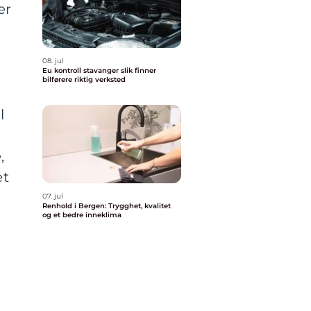
er
08. jul
Eu kontroll stavanger slik finner
bilførere riktig verksted
l
,
et
07. jul
Renhold i Bergen: Trygghet, kvalitet
og et bedre inneklima