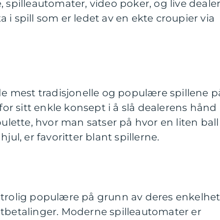
 spilleautomater, video poker, og live deale
ta i spill som er ledet av en ekte croupier via
 de mest tradisjonelle og populære spillene p
 for sitt enkle konsept i å slå dealerens hånd
oulette, hvor man satser på hvor en liten ball
jul, er favoritter blant spillerne.
utrolig populære på grunn av deres enkelhe
utbetalinger. Moderne spilleautomater er