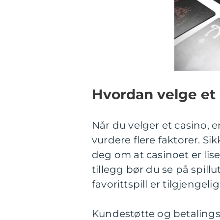
Hvordan velge et
Når du velger et casino, en
vurdere flere faktorer. Sik
deg om at casinoet er lisen
tillegg bør du se på spill
favorittspill er tilgjengelig
Kundestøtte og betalingsa