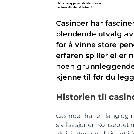
Casinoer har fascine
blendende utvalg av 
for å vinne store pe
erfaren spiller eller
noen grunnleggende 
kjenne til før du leg
Historien til casin
Casinoer har en lang og ri
sivilisasjoner. Konseptet m
aktiviteter har eksistert 