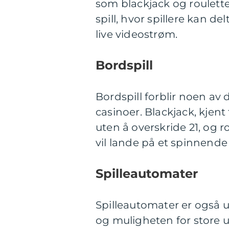
som blackjack og roulette,
spill, hvor spillere kan del
live videostrøm.
Bordspill
Bordspill forblir noen av
casinoer. Blackjack, kjent
uten å overskride 21, og r
vil lande på et spinnende h
Spilleautomater
Spilleautomater er også 
og muligheten for store 