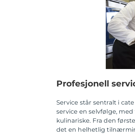
Profesjonell serv
Service står sentralt i ca
service en selvfølge, med 
kulinariske. Fra den først
det en helhetlig tilnærmin