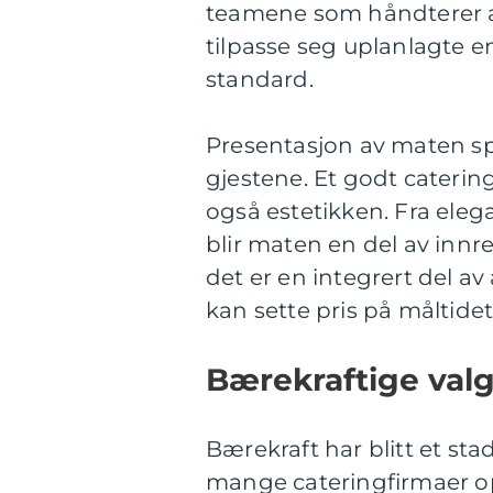
teamene som håndterer ar
tilpasse seg uplanlagte 
standard.
Presentasjon av maten spi
gjestene. Et godt cateri
også estetikken. Fra elega
blir maten en del av innre
det er en integrert del a
kan sette pris på måltidet
Bærekraftige val
Bærekraft har blitt et sta
mange cateringfirmaer op