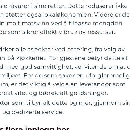
e råvarer i sine retter. Dette reduserer ikke
n støtter også lokaløkonomien. Videre er de
minimalt matsvinn ved å tilpasse mengden
noe som sikrer effektiv bruk av ressurser.
rker alle aspekter ved catering, fra valg av
en på kjøkkenet. For gjestene betyr dette at
id med god samvittighet, vel vitende om at 
på miljøet. For de som søker en uforglemmelig
m, er det viktig å velge en leverandør som
kreativitet og bærekraftige løsninger.
aktør som tilbyr alt dette og mer, gjennom si
og dedikerte service.
s flere innlegg her