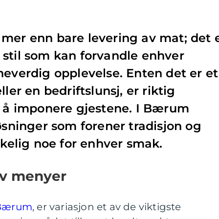
mer enn bare levering av mat; det 
stil som kan forvandle enhver
neverdig opplevelse. Enten det er et
ler en bedriftslunsj, er riktig
l å imponere gjestene. I Bærum
løsninger som forener tradisjon og
rkelig noe for enhver smak.
 av menyer
 Bærum
, er variasjon et av de viktigste