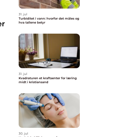
31. jul
Turbiditet i vann: hvorfor det måles og
er
hva tallene betyr
31. jul
Kvadraturen et kraftsenter for læring
midt i kristiansand
30. jul