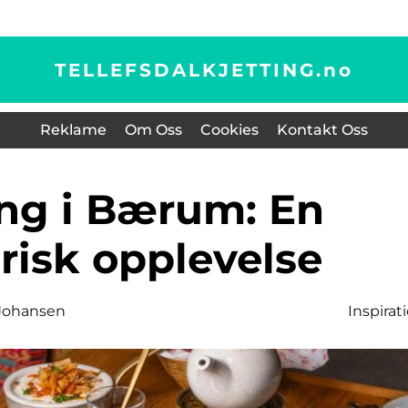
TELLEFSDALKJETTING.
no
Reklame
Om Oss
Cookies
Kontakt Oss
risk opplevelse
e Johansen
Inspirat