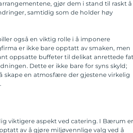
rangementene, gjør dem i stand til raskt å
endringer, samtidig som de holder høy
ller også en viktig rolle i å imponere
ngfirma er ikke bare opptatt av smaken, men
nt oppsatte buffeter til delikat anrettede fat
dningen. Dette er ikke bare for syns skyld;
v å skape en atmosfære der gjestene virkelig
.
g
dig viktigere aspekt ved catering. I Bærum e
ptatt av å gjøre miljøvennlige valg ved å