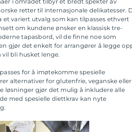
er i området tilbyr et bredt spekter av
norske retter til internasjonale delikatesser. 
a et variert utvalg som kan tilpasses ethvert
nsett om kundene ønsker en klassisk tre-
oderne tapasbord, vil de finne noe som
en gjør det enkelt for arrangører å legge op
vil bli husket lenge.
ilpasses for å imøtekomme spesielle
er alternativer for glutenfrie, veganske eller
e løsninger gjør det mulig å inkludere alle
 de med spesielle diettkrav kan nyte
g.