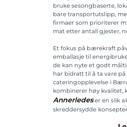
bruke sesongbaserte, lokal
bare transportutslipp, me
firmaer som prioriterer 
mat etter antall gjester, 
Et fokus på bærekraft påvi
emballasje til energibruk
de kan nyte et godt målt
har bidratt til å ta vare 
cateringopplevelse i Bæru
kombinerer høy kvalitet, 
Annerledes
er en slik 
skreddersydde konsepter 
Le