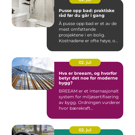
Pusse opp bad: praktiske
råd før du går i gang
Å pusse opp bad er et av de
mest omfattende
prosjektene i en bolig.
Kostnadene er ofte høye, og
feil...
02. jul
Hva er breeam, og hvorfor
betyr det noe for moderne
bygg?
BREEAM er et internasjonalt
system for miljøsertifisering
av bygg. Ordningen vurderer
hvor bærekraft...
02. jul