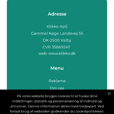
Adresse
web:
www.klikko.dk
Menu
Reklame
Om oss
Cookies
På vores website bruges cookies til at huske dine
indstillinger, statistik og personalisering af indhold og
Kontakt Oss
annoncer. Denne information deles med tredjepart. Ved
Sitemap
fortsat brug af websiden godkender du cookiepolitikken.