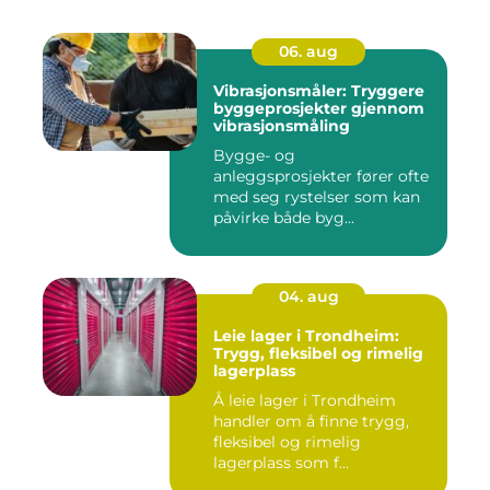
06. aug
Vibrasjonsmåler: Tryggere
byggeprosjekter gjennom
vibrasjonsmåling
Bygge- og
anleggsprosjekter fører ofte
med seg rystelser som kan
påvirke både byg...
04. aug
Leie lager i Trondheim:
Trygg, fleksibel og rimelig
lagerplass
Å leie lager i Trondheim
handler om å finne trygg,
fleksibel og rimelig
lagerplass som f...