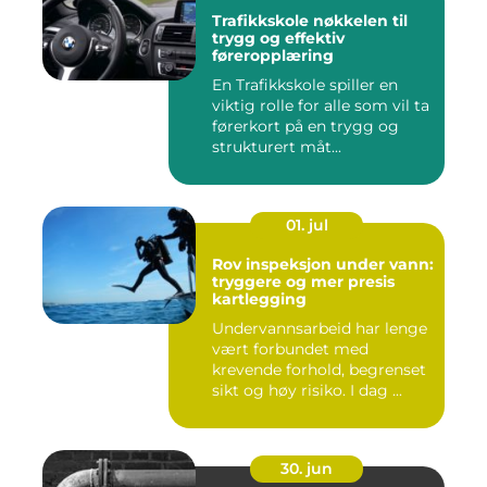
Trafikkskole nøkkelen til
trygg og effektiv
føreropplæring
En Trafikkskole spiller en
viktig rolle for alle som vil ta
førerkort på en trygg og
strukturert måt...
01. jul
Rov inspeksjon under vann:
tryggere og mer presis
kartlegging
Undervannsarbeid har lenge
vært forbundet med
krevende forhold, begrenset
sikt og høy risiko. I dag ...
30. jun