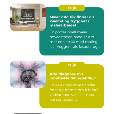
09. jul
Maler oslo slik finner du
kvalitet og trygghet i
malerarbeidet
En profesjonell maler i
hovedstaden handler om
mer enn strøk med maling.
Når vegger, tak, fasader og...
08. jul
Add diagnose hva
innebærer det egentlig?
En ADD diagnose handler
først og fremst om å forstå
vedvarende vansker med
konsentrasjon,
oppmerksom...