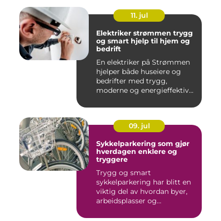
11. jul
Elektriker strømmen trygg
og smart hjelp til hjem og
bedrift
En elektriker på Strømmen
hjelper både huseiere og
bedrifter med trygg,
moderne og energieffektiv
st...
09. jul
Sykkelparkering som gjør
hverdagen enklere og
tryggere
Trygg og smart
sykkelparkering har blitt en
viktig del av hvordan byer,
arbeidsplasser og
borettslag...