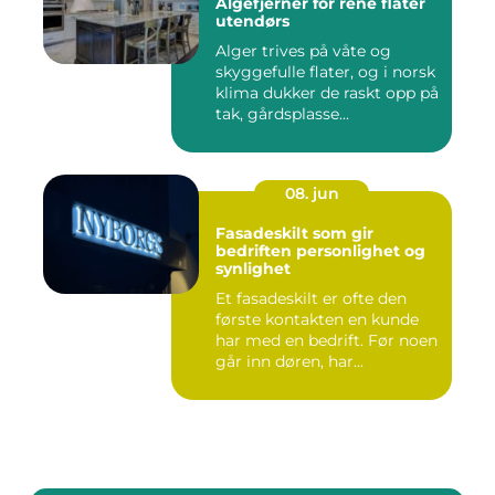
Algefjerner for rene flater
utendørs
Alger trives på våte og
skyggefulle flater, og i norsk
klima dukker de raskt opp på
tak, gårdsplasse...
08. jun
Fasadeskilt som gir
bedriften personlighet og
synlighet
Et fasadeskilt er ofte den
første kontakten en kunde
har med en bedrift. Før noen
går inn døren, har...