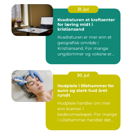
31. jul
Kvadraturen et kraftsenter
for læring midt i
kristiansand
Kvadraturen er mer enn et
geografisk område i
Kristiansand. For mange
ungdommer og voksne er
navnet ...
30. jul
Hudpleie i lillehammer for
sunn og sterk hud året
rundt
Hudpleie handler om mer
enn kremer i
baderomsskapet. For mange
i Lillehammer handler det
også om å t...