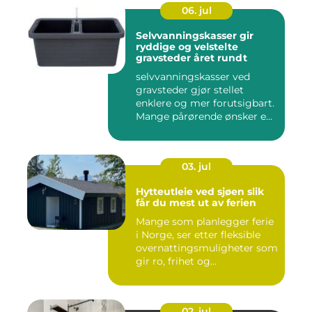
06. jul
Selvvanningskasser gir
ryddige og velstelte
gravsteder året rundt
selvvanningskasser ved
gravsteder gjør stellet
enklere og mer forutsigbart.
Mange pårørende ønsker e...
03. jul
Hytteutleie ved sjøen slik
får du mest ut av ferien
Mange som planlegger ferie
i Norge, ser etter fleksible
overnattingsmuligheter som
gir ro, frihet og...
02. jul