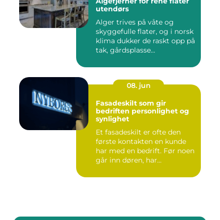
Algefjerner for rene flater
utendørs
Alger trives på våte og
skyggefulle flater, og i norsk
klima dukker de raskt opp på
tak, gårdsplasse...
08. jun
Fasadeskilt som gir
bedriften personlighet og
synlighet
Et fasadeskilt er ofte den
første kontakten en kunde
har med en bedrift. Før noen
går inn døren, har...