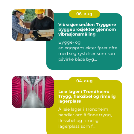
06. aug
Vibrasjonsmåler: Tryggere
byggeprosjekter gjennom
vibrasjonsmåling
Bygge- og
anleggsprosjekter fører ofte
med seg rystelser som kan
påvirke både byg...
04. aug
Leie lager i Trondheim:
Trygg, fleksibel og rimelig
lagerplass
Å leie lager i Trondheim
handler om å finne trygg,
fleksibel og rimelig
lagerplass som f...