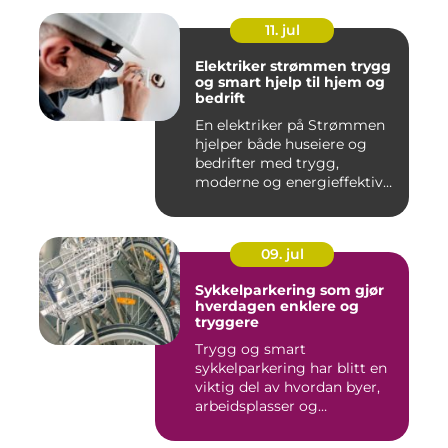
11. jul
Elektriker strømmen trygg
og smart hjelp til hjem og
bedrift
En elektriker på Strømmen
hjelper både huseiere og
bedrifter med trygg,
moderne og energieffektiv
st...
09. jul
Sykkelparkering som gjør
hverdagen enklere og
tryggere
Trygg og smart
sykkelparkering har blitt en
viktig del av hvordan byer,
arbeidsplasser og
borettslag...