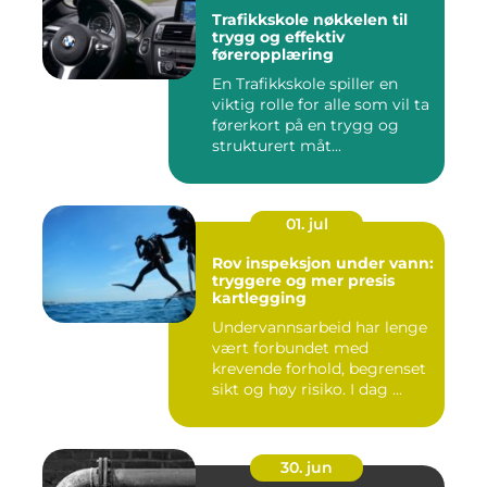
Trafikkskole nøkkelen til
trygg og effektiv
føreropplæring
En Trafikkskole spiller en
viktig rolle for alle som vil ta
førerkort på en trygg og
strukturert måt...
01. jul
Rov inspeksjon under vann:
tryggere og mer presis
kartlegging
Undervannsarbeid har lenge
vært forbundet med
krevende forhold, begrenset
sikt og høy risiko. I dag ...
30. jun