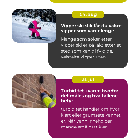
04. aug
Vipper ski slik får du vakre
vipper som varer lenge
Mange som søker etter
vipper ski er på jakt etter et
sted som kan gi fyldige,
velstelte vipper uten ...
31. jul
Turbiditet i vann: hvorfor
det måles og hva tallene
betyr
turbiditet handler om hvor
klart eller grumsete vannet
er. Når vann inneholder
mange små partikler, ...