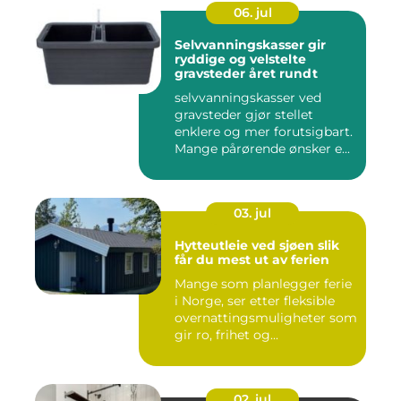
06. jul
Selvvanningskasser gir
ryddige og velstelte
gravsteder året rundt
selvvanningskasser ved
gravsteder gjør stellet
enklere og mer forutsigbart.
Mange pårørende ønsker e...
03. jul
Hytteutleie ved sjøen slik
får du mest ut av ferien
Mange som planlegger ferie
i Norge, ser etter fleksible
overnattingsmuligheter som
gir ro, frihet og...
02. jul