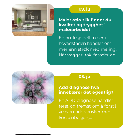
09. jul
Maler oslo slik finner du
kvalitet og trygghet i
malerarbeidet
En profesjonell maler i
hovedstaden handler om
mer enn strøk med maling.
Når vegger, tak, fasader og...
08. jul
Add diagnose hva
innebærer det egentlig?
En ADD diagnose handler
først og fremst om å forstå
vedvarende vansker med
konsentrasjon,
oppmerksom...