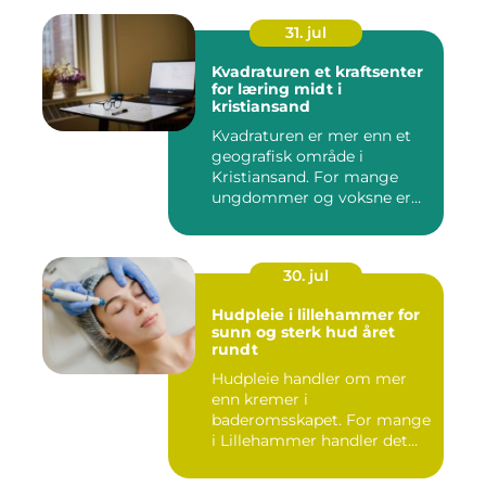
31. jul
Kvadraturen et kraftsenter
for læring midt i
kristiansand
Kvadraturen er mer enn et
geografisk område i
Kristiansand. For mange
ungdommer og voksne er
navnet ...
30. jul
Hudpleie i lillehammer for
sunn og sterk hud året
rundt
Hudpleie handler om mer
enn kremer i
baderomsskapet. For mange
i Lillehammer handler det
også om å t...