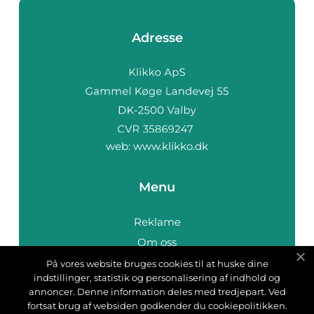
Adresse
web:
www.klikko.dk
Menu
Reklame
Om oss
Cookies
På vores website bruges cookies til at huske dine
indstillinger, statistik og personalisering af indhold og
Kontakt Oss
annoncer. Denne information deles med tredjepart. Ved
Sitemap
fortsat brug af websiden godkender du cookiepolitikken.