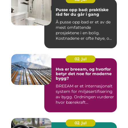
Pusse opp bad: praktiske
råd før du går i gang
Å pusse opp bad er et av de
mest omfattende
prosjektene i en bolig.
Kostnadene er ofte høye, og
feil...
02. jul
Hva er breeam, og hvorfor
betyr det noe for moderne
bygg?
BREEAM er et internasjonalt
system for miljøsertifisering
av bygg. Ordningen vurderer
hvor bærekraft...
02. jul