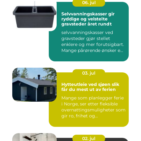
06. jul
Selvvanningskasser gir
ryddige og velstelte
gravsteder året rundt
selvvanningskasser ved
gravsteder gjør stellet
enklere og mer forutsigbart.
Mange pårørende ønsker e...
03. jul
Hytteutleie ved sjøen slik
får du mest ut av ferien
Mange som planlegger ferie
i Norge, ser etter fleksible
overnattingsmuligheter som
gir ro, frihet og...
02. jul