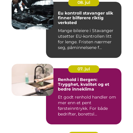
08. jul
Eu kontroll stavanger slik
finner bilførere riktig
verksted
Mange bileiere i Stavanger
utsetter EU-kontrollen litt
for lenge. Fristen nærmer
seg, påminnelsene f...
07. jul
Renhold i Bergen:
Trygghet, kvalitet og et
bedre inneklima
Et godt renhold handler om
mer enn et pent
førsteinntrykk. For både
bedrifter, borettsl...