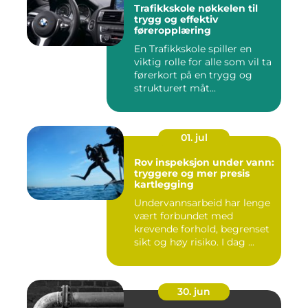
Trafikkskole nøkkelen til
trygg og effektiv
føreropplæring
En Trafikkskole spiller en
viktig rolle for alle som vil ta
førerkort på en trygg og
strukturert måt...
01. jul
Rov inspeksjon under vann:
tryggere og mer presis
kartlegging
Undervannsarbeid har lenge
vært forbundet med
krevende forhold, begrenset
sikt og høy risiko. I dag ...
30. jun