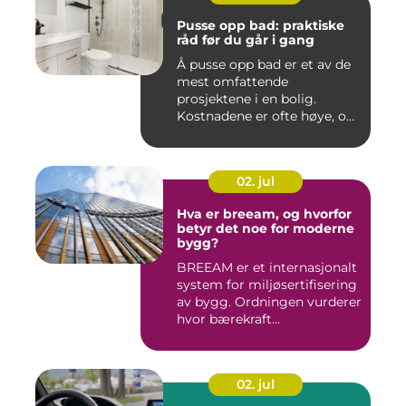
Pusse opp bad: praktiske
råd før du går i gang
Å pusse opp bad er et av de
mest omfattende
prosjektene i en bolig.
Kostnadene er ofte høye, og
feil...
02. jul
Hva er breeam, og hvorfor
betyr det noe for moderne
bygg?
BREEAM er et internasjonalt
system for miljøsertifisering
av bygg. Ordningen vurderer
hvor bærekraft...
02. jul