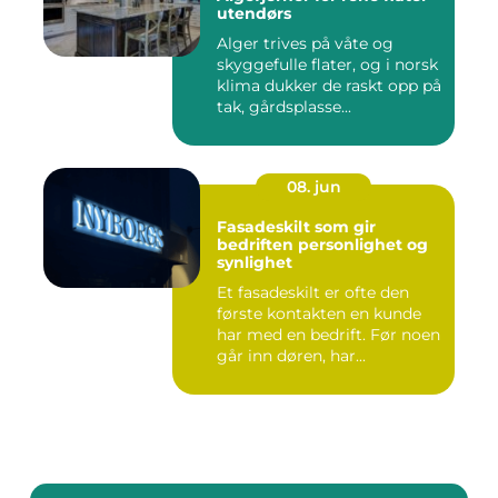
utendørs
Alger trives på våte og
skyggefulle flater, og i norsk
klima dukker de raskt opp på
tak, gårdsplasse...
08. jun
Fasadeskilt som gir
bedriften personlighet og
synlighet
Et fasadeskilt er ofte den
første kontakten en kunde
har med en bedrift. Før noen
går inn døren, har...