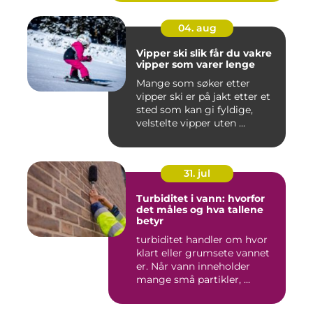
04. aug
Vipper ski slik får du vakre
vipper som varer lenge
Mange som søker etter
vipper ski er på jakt etter et
sted som kan gi fyldige,
velstelte vipper uten ...
31. jul
Turbiditet i vann: hvorfor
det måles og hva tallene
betyr
turbiditet handler om hvor
klart eller grumsete vannet
er. Når vann inneholder
mange små partikler, ...