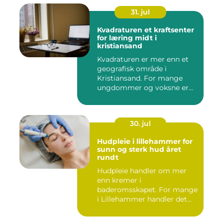
31. jul
Kvadraturen et kraftsenter
for læring midt i
kristiansand
Kvadraturen er mer enn et
geografisk område i
Kristiansand. For mange
ungdommer og voksne er
navnet ...
30. jul
Hudpleie i lillehammer for
sunn og sterk hud året
rundt
Hudpleie handler om mer
enn kremer i
baderomsskapet. For mange
i Lillehammer handler det
også om å t...