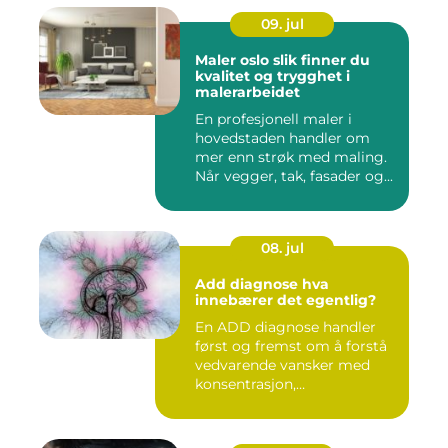
09. jul
Maler oslo slik finner du
kvalitet og trygghet i
malerarbeidet
En profesjonell maler i
hovedstaden handler om
mer enn strøk med maling.
Når vegger, tak, fasader og...
08. jul
Add diagnose hva
innebærer det egentlig?
En ADD diagnose handler
først og fremst om å forstå
vedvarende vansker med
konsentrasjon,
oppmerksom...