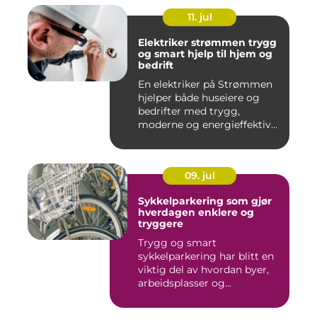
11. jul
Elektriker strømmen trygg
og smart hjelp til hjem og
bedrift
En elektriker på Strømmen
hjelper både huseiere og
bedrifter med trygg,
moderne og energieffektiv
st...
09. jul
Sykkelparkering som gjør
hverdagen enklere og
tryggere
Trygg og smart
sykkelparkering har blitt en
viktig del av hvordan byer,
arbeidsplasser og
borettslag...