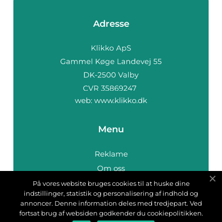
Adresse
web:
www.klikko.dk
Menu
Reklame
Om oss
Cookies
På vores website bruges cookies til at huske dine
indstillinger, statistik og personalisering af indhold og
Kontakt Oss
annoncer. Denne information deles med tredjepart. Ved
Sitemap
fortsat brug af websiden godkender du cookiepolitikken.