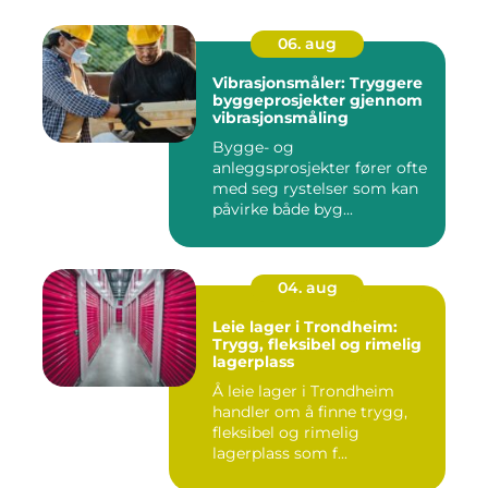
06. aug
Vibrasjonsmåler: Tryggere
byggeprosjekter gjennom
vibrasjonsmåling
Bygge- og
anleggsprosjekter fører ofte
med seg rystelser som kan
påvirke både byg...
04. aug
Leie lager i Trondheim:
Trygg, fleksibel og rimelig
lagerplass
Å leie lager i Trondheim
handler om å finne trygg,
fleksibel og rimelig
lagerplass som f...