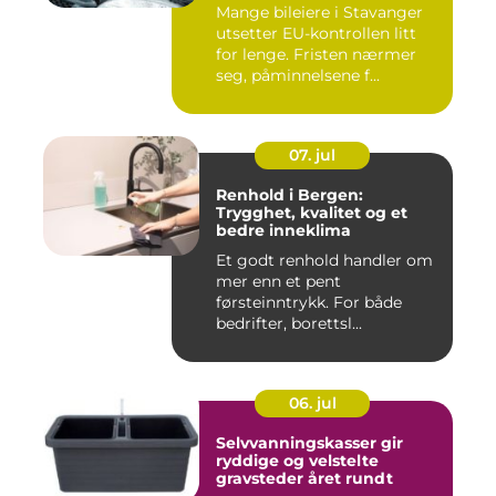
Mange bileiere i Stavanger
utsetter EU-kontrollen litt
for lenge. Fristen nærmer
seg, påminnelsene f...
07. jul
Renhold i Bergen:
Trygghet, kvalitet og et
bedre inneklima
Et godt renhold handler om
mer enn et pent
førsteinntrykk. For både
bedrifter, borettsl...
06. jul
Selvvanningskasser gir
ryddige og velstelte
gravsteder året rundt