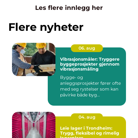
Les flere innlegg her
Flere nyheter
06. aug
Vibrasjonsmåler: Tryggere
byggeprosjekter gjennom
vibrasjonsmåling
Bygge- og
anleggsprosjekter fører ofte
med seg rystelser som kan
påvirke både byg...
04. aug
Leie lager i Trondheim:
Trygg, fleksibel og rimelig