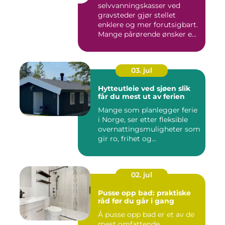
selvvanningskasser ved
gravsteder gjør stellet
enklere og mer forutsigbart.
Mange pårørende ønsker e...
03. jul
Hytteutleie ved sjøen slik
får du mest ut av ferien
Mange som planlegger ferie
i Norge, ser etter fleksible
overnattingsmuligheter som
gir ro, frihet og...
02. jul
Pusse opp bad: praktiske
råd før du går i gang
Å pusse opp bad er et av de
mest omfattende