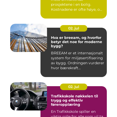
prosjektene i en bolig.
Kostnadene er ofte høye, og
feil...
02. jul
Hva er breeam, og hvorfor
betyr det noe for moderne
bygg?
BREEAM er et internasjonalt
system for miljøsertifisering
av bygg. Ordningen vurderer
hvor bærekraft...
02. jul
Trafikkskole nøkkelen til
trygg og effektiv
føreropplæring
En Trafikkskole spiller en
viktig rolle for alle som vil ta