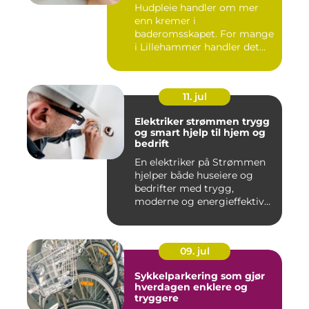
Hudpleie handler om mer
enn kremer i
baderomsskapet. For mange
i Lillehammer handler det
også om å t...
11. jul
Elektriker strømmen trygg
og smart hjelp til hjem og
bedrift
En elektriker på Strømmen
hjelper både huseiere og
bedrifter med trygg,
moderne og energieffektiv
st...
09. jul
Sykkelparkering som gjør
hverdagen enklere og
tryggere