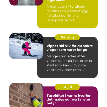
lagerplass
Å leie lager i Trondheim
handler om å finne trygg,
fleksibel og rimelig
lagerplass som f...
04. aug
Vipper ski slik får du vakre
vipper som varer lenge
Mange som søker etter
vipper ski er på jakt etter et
sted som kan gi fyldige,
velstelte vipper uten ...
31. jul
Turbiditet i vann: hvorfor
det måles og hva tallene
betyr