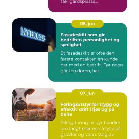
tak, gårdsplasse...
08. jun
Fasadeskilt som gir
bedriften personlighet og
synlighet
Et fasadeskilt er ofte den
første kontakten en kunde
har med en bedrift. Før noen
går inn døren, har...
07. jun
Foringsutstyr for trygg og
effektiv drift i fjøs og på
beite
Riktig foring av dyr handler
om langt mer enn å fylle på
grovfôr og vann. Valg av