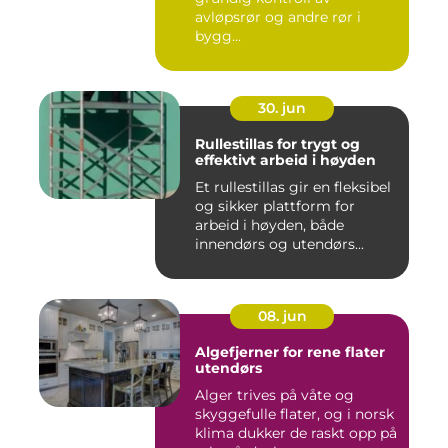
avløpsrør og andre rør i
bygg...
30. jun
Rullestillas for trygt og
effektivt arbeid i høyden
Et rullestillas gir en fleksibel
og sikker plattform for
arbeid i høyden, både
innendørs og utendørs...
08. jun
Algefjerner for rene flater
utendørs
Alger trives på våte og
skyggefulle flater, og i norsk
klima dukker de raskt opp på