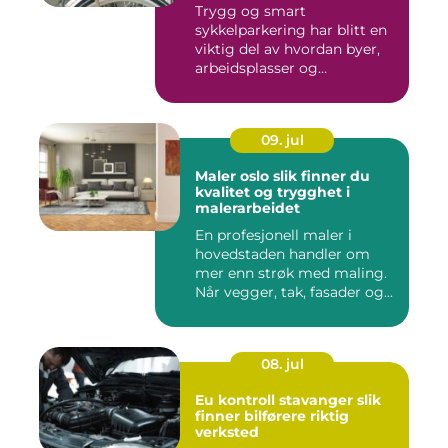
Trygg og smart
sykkelparkering har blitt en
viktig del av hvordan byer,
arbeidsplasser og
borettslag...
09. jul
Maler oslo slik finner du
kvalitet og trygghet i
malerarbeidet
En profesjonell maler i
hovedstaden handler om
mer enn strøk med maling.
Når vegger, tak, fasader og...
08. jul
Eu kontroll stavanger slik
finner bilførere riktig
verksted