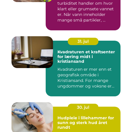
turbiditet handler om hvor
klart eller grumsete vannet
er. Når vann inneholder
mange små partikler, ...
31. jul
Kvadraturen et kraftsenter
for læring midt i
kristiansand
Kvadraturen er mer enn et
geografisk område i
Kristiansand. For mange
ungdommer og voksne er
navnet ...
30. jul
Hudpleie i lillehammer for
sunn og sterk hud året
rundt