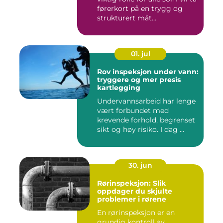
førerkort på en trygg og
strukturert måt...
01. jul
Rov inspeksjon under vann:
tryggere og mer presis
kartlegging
Undervannsarbeid har lenge
vært forbundet med
krevende forhold, begrenset
sikt og høy risiko. I dag ...
30. jun
Rørinspeksjon: Slik
oppdager du skjulte
problemer i rørene
En rørinspeksjon er en
grundig kontroll av