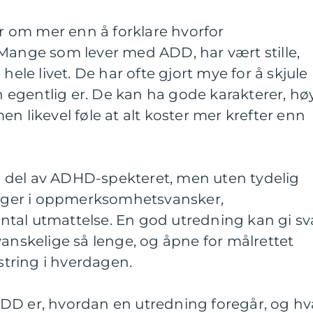
 om mer enn å forklare hvorfor
 Mange som lever med ADD, har vært stille,
hele livet. De har ofte gjort mye for å skjule
egentlig er. De kan ha gode karakterer, hø
n likevel føle at alt koster mer krefter enn
 del av ADHD-spekteret, men uten tydelig
ligger i oppmerksomhetsvansker,
tal utmattelse. En god utredning kan gi sv
vanskelige så lenge, og åpne for målrettet
tring i hverdagen.
DD er, hvordan en utredning foregår, og hv