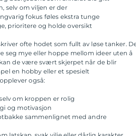
en, selv om viljen er der
ngvarig fokus føles ekstra tunge
, prioritere og holde oversikt
ver ofte hodet som fullt av løse tanker. D
seg mye eller hoppe mellom ideer uten å
an de være svært skjerpet når de blir
pel en hobby eller et spesielt
opplever også:
 selv om kroppen er rolig
rgi og motivasjon
i motbakke sammenlignet med andre
om latskap, svak vilje eller dårlig karakter,