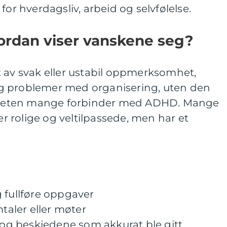
for hverdagsliv, arbeid og selvfølelse.
ordan viser vanskene seg?
t av svak eller ustabil oppmerksomhet,
g problemer med organisering, uten den
iviteten mange forbinder med ADHD. Mange
ker rolige og veltilpassede, men har et
 fullføre oppgaver
mtaler eller møter
r og beskjedene som akkurat ble gitt