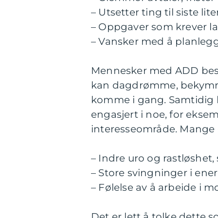
– Utsetter ting til siste lit
– Oppgaver som krever la
– Vansker med å planlegge
Mennesker med ADD beskri
kan dagdrømme, bekymre 
komme i gang. Samtidig k
engasjert i noe, for eksem
interesseområde. Mange 
– Indre uro og rastløshet,
– Store svingninger i ene
– Følelse av å arbeide 
Det er lett å tolke dette s