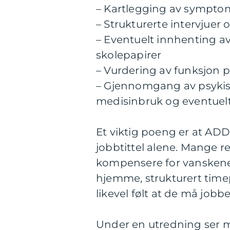
– Kartlegging av symptom
– Strukturerte intervjuer
– Eventuelt innhenting av 
skolepapirer
– Vurdering av funksjon på
– Gjennomgang av psykisk
medisinbruk og eventuel
Et viktig poeng er at ADD 
jobbtittel alene. Mange r
kompensere for vanskene.
hjemme, strukturert timepl
likevel følt at de må jobb
Under en utredning ser m