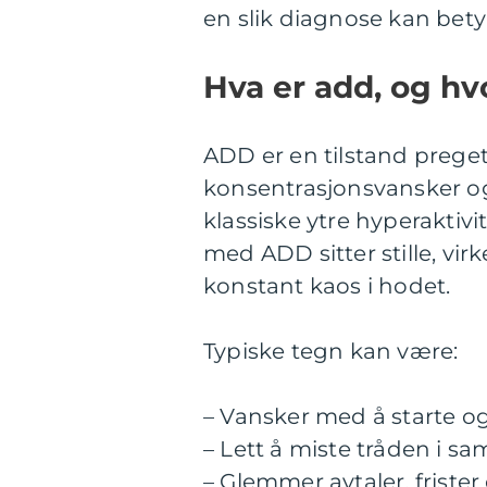
en slik diagnose kan bety 
Hva er add, og hv
ADD er en tilstand prege
konsentrasjonsvansker o
klassiske ytre hyperakt
med ADD sitter stille, vir
konstant kaos i hodet.
Typiske tegn kan være:
– Vansker med å starte og
– Lett å miste tråden i sa
– Glemmer avtaler, friste