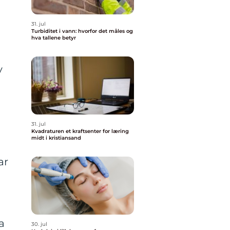
31. jul
Turbiditet i vann: hvorfor det måles og
hva tallene betyr
y
31. jul
Kvadraturen et kraftsenter for læring
midt i kristiansand
ar
a
30. jul