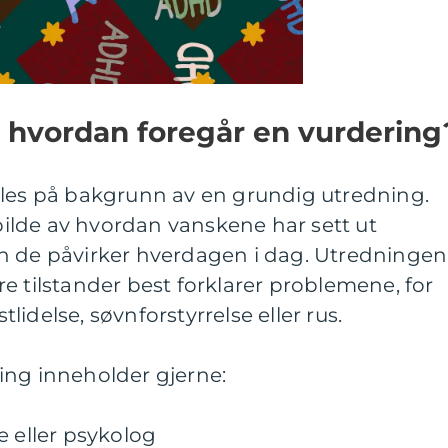
 hvordan foregår en vurdering
lles på bakgrunn av en grundig utredning.
 bilde av hvordan vanskene har sett ut
n de påvirker hverdagen i dag. Utredningen
e tilstander best forklarer problemene, for
idelse, søvnforstyrrelse eller rus.
ing inneholder gjerne:
e eller psykolog