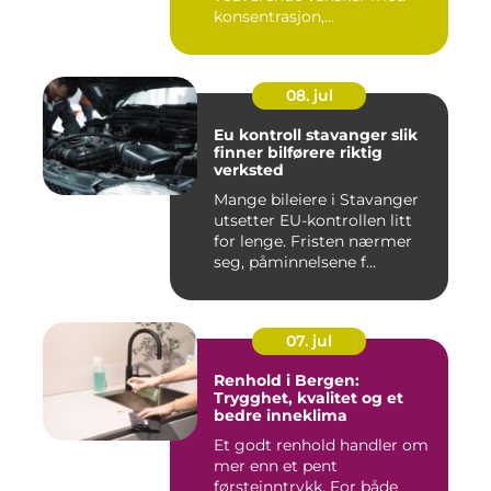
konsentrasjon,
oppmerksom...
08. jul
Eu kontroll stavanger slik
finner bilførere riktig
verksted
Mange bileiere i Stavanger
utsetter EU-kontrollen litt
for lenge. Fristen nærmer
seg, påminnelsene f...
07. jul
Renhold i Bergen:
Trygghet, kvalitet og et
bedre inneklima
Et godt renhold handler om
mer enn et pent
førsteinntrykk. For både