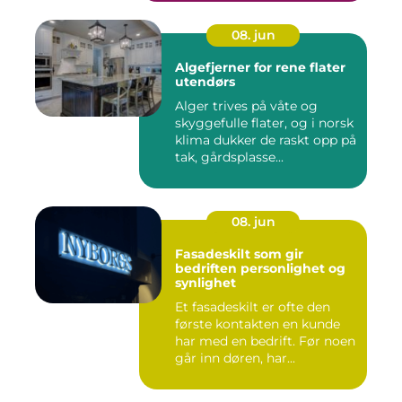
08. jun
Algefjerner for rene flater
utendørs
Alger trives på våte og
skyggefulle flater, og i norsk
klima dukker de raskt opp på
tak, gårdsplasse...
08. jun
Fasadeskilt som gir
bedriften personlighet og
synlighet
Et fasadeskilt er ofte den
første kontakten en kunde
har med en bedrift. Før noen
går inn døren, har...