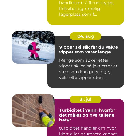
handler om å finne trygg,
fleksibel og rimelig
lagerplass som f...
04. aug
Vipper ski slik får du vakre
vipper som varer lenge
Mange som søker etter
vipper ski er på jakt etter et
sted som kan gi fyldige,
velstelte vipper uten ...
31. jul
Turbiditet i vann: hvorfor
det måles og hva tallene
betyr
turbiditet handler om hvor
klart eller grumsete vannet