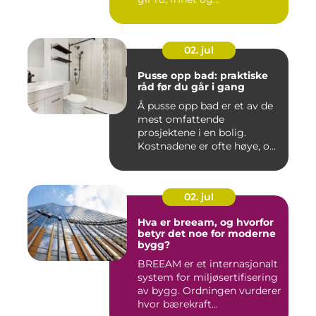
02. jul
Pusse opp bad: praktiske
råd før du går i gang
Å pusse opp bad er et av de
mest omfattende
prosjektene i en bolig.
Kostnadene er ofte høye, og
feil...
02. jul
Hva er breeam, og hvorfor
betyr det noe for moderne
bygg?
BREEAM er et internasjonalt
system for miljøsertifisering
av bygg. Ordningen vurderer
hvor bærekraft...