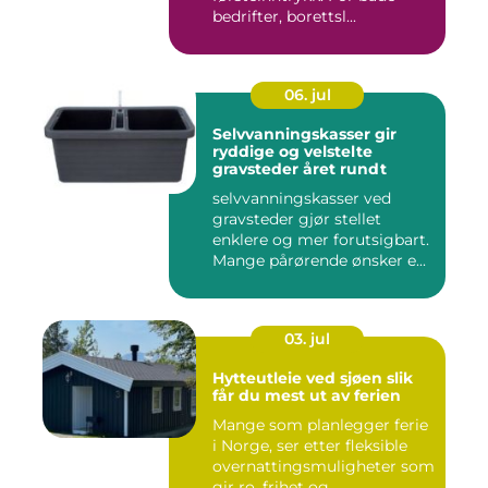
bedrifter, borettsl...
06. jul
Selvvanningskasser gir
ryddige og velstelte
gravsteder året rundt
selvvanningskasser ved
gravsteder gjør stellet
enklere og mer forutsigbart.
Mange pårørende ønsker e...
03. jul
Hytteutleie ved sjøen slik
får du mest ut av ferien
Mange som planlegger ferie
i Norge, ser etter fleksible
overnattingsmuligheter som
gir ro, frihet og...