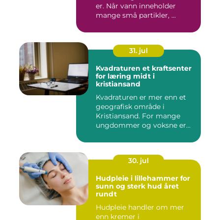
er. Når vann inneholder
mange små partikler, ...
31. jul
Kvadraturen et kraftsenter
for læring midt i
kristiansand
Kvadraturen er mer enn et
geografisk område i
Kristiansand. For mange
ungdommer og voksne er
navnet ...
30. jul
Hudpleie i lillehammer for
sunn og sterk hud året
rundt
Hudpleie handler om mer
enn kremer i