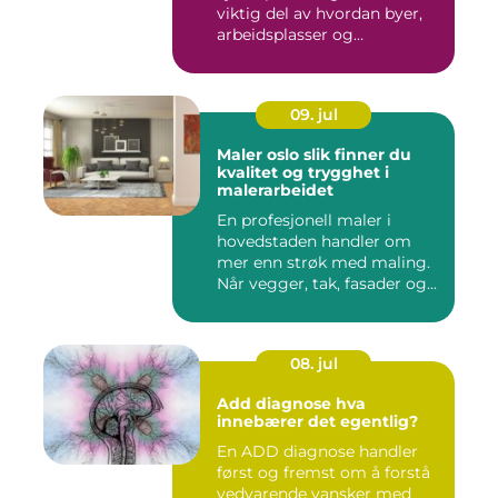
viktig del av hvordan byer,
arbeidsplasser og
borettslag...
09. jul
Maler oslo slik finner du
kvalitet og trygghet i
malerarbeidet
En profesjonell maler i
hovedstaden handler om
mer enn strøk med maling.
Når vegger, tak, fasader og...
08. jul
Add diagnose hva
innebærer det egentlig?
En ADD diagnose handler
først og fremst om å forstå
vedvarende vansker med