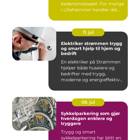
baderomsskapet. For mange
i Lillehammer handler det
også om å t...
11. jul
Elektriker strømmen trygg
og smart hjelp til hjem og
bedrift
En elektriker på Strømmen
hjelper både huseiere og
bedrifter med trygg,
moderne og energieffektiv
st...
09. jul
Sykkelparkering som gjør
hverdagen enklere og
tryggere
Trygg og smart
sykkelparkering har blitt en