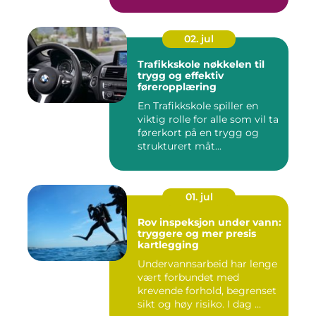
02. jul
Trafikkskole nøkkelen til
trygg og effektiv
føreropplæring
En Trafikkskole spiller en
viktig rolle for alle som vil ta
førerkort på en trygg og
strukturert måt...
01. jul
Rov inspeksjon under vann:
tryggere og mer presis
kartlegging
Undervannsarbeid har lenge
vært forbundet med
krevende forhold, begrenset
sikt og høy risiko. I dag ...