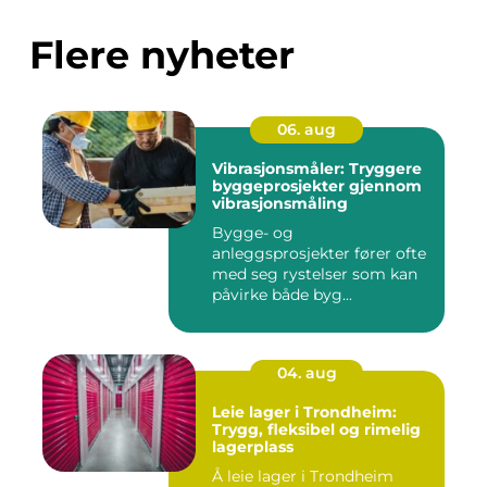
Flere nyheter
06. aug
Vibrasjonsmåler: Tryggere
byggeprosjekter gjennom
vibrasjonsmåling
Bygge- og
anleggsprosjekter fører ofte
med seg rystelser som kan
påvirke både byg...
04. aug
Leie lager i Trondheim:
Trygg, fleksibel og rimelig
lagerplass
Å leie lager i Trondheim