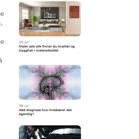
te
,
ne
09. jul
Maler oslo slik finner du kvalitet og
trygghet i malerarbeidet
å
08. jul
Add diagnose hva innebærer det
egentlig?