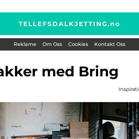
TELLEFSDALKJETTING.
no
Reklame
Om Oss
Cookies
Kontakt Oss
pakker med Bring
Inspirat