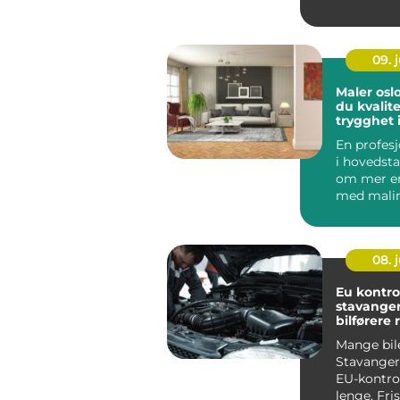
moderne 
energieffek
09. j
Maler oslo slik finn
du kvalit
trygghet 
malerarb
En profesj
i hovedst
om mer en
med malin
vegger, ta
og...
08. j
Eu kontro
stavanger slik finn
bilførere 
verksted
Mange bile
Stavanger
EU-kontrol
lenge. Fri