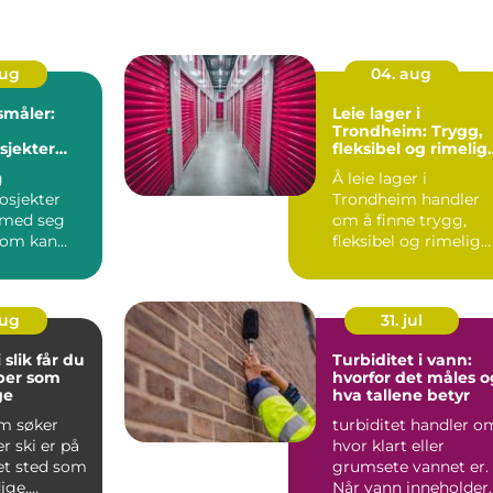
aug
04. aug
småler:
Leie lager i
Trondheim: Trygg,
sjekter
fleksibel og rimelig
lagerplass
g
Å leie lager i
småling
osjekter
Trondheim handler
e med seg
om å finne trygg,
 som kan
fleksibel og rimelig
de byg...
lagerplass som f...
aug
31. jul
du
Turbiditet i vann:
per som
hvorfor det måles o
ge
hva tallene betyr
m søker
turbiditet handler o
r ski er på
hvor klart eller
 et sted som
grumsete vannet er.
ige,
Når vann inneholder