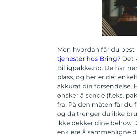
Men hvordan får du best o
tjenester hos Bring
? Det 
Billigpakke.no. De har ne
plass, og her er det enkel
akkurat din forsendelse.
ønsker å sende (f.eks. pak
fra. På den måten får du 
og da trenger du ikke br
ikke dekker dine behov. D
enklere å sammenligne d