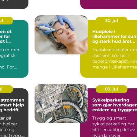
vipper uten
mange små partikler
...
ul
30. jul
n et
Hudpleie i
r for
lillehammer for su
dt i
og sterk hud året
and
rundt
en er mer
Hudpleie handler o
grafisk
mer enn kremer i
baderomsskapet. Fo
nd. For
mange i Lillehamme
ngdommer
handler det også om
er navnet ...
å t...
ul
09. jul
r strømmen
Sykkelparkering
smart hjelp
som gjør hverdage
g bedrift
enklere og trygger
ker på
Trygg og smart
 hjelper
sykkelparkering har
iere og
blitt en viktig del av
med trygg,
hvordan byer,