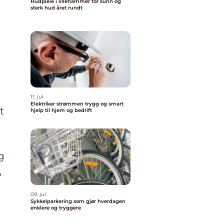
Hudpleie i lillehammer for sunn og
sterk hud året rundt
11. jul
Elektriker strømmen trygg og smart
t
hjelp til hjem og bedrift
g
,
09. jul
Sykkelparkering som gjør hverdagen
enklere og tryggere