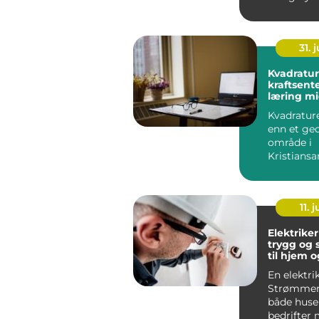
velstelte 
...
31. j
Kvadrature
kraftsente
læring mi
kristians
Kvadratur
enn et geo
område i
Kristiansa
mange u
og voksne 
11. j
Elektrike
trygg og 
til hjem o
En elektri
Strømmen
både huse
bedrifter 