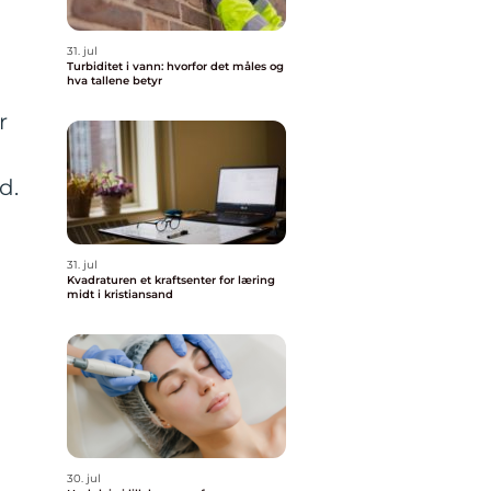
31. jul
Turbiditet i vann: hvorfor det måles og
hva tallene betyr
r
d.
31. jul
Kvadraturen et kraftsenter for læring
midt i kristiansand
30. jul