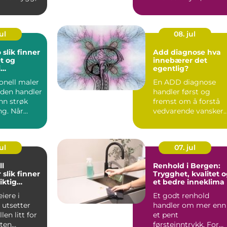
og
arbeidsplasser og
tiv st...
borettslag...
ul
08. jul
er
Add diagnose hva
et og
innebærer det
i
egentlig?
eidet
onell maler
En ADD diagnose
aden handler
handler først og
n strøk
fremst om å forstå
g. Når
vedvarende vansker
k, fasader
med konsentrasjon,
oppmerksom...
ul
07. jul
ll
Renhold i Bergen:
er
Trygghet, kvalitet 
riktig
et bedre inneklima
iere i
Et godt renhold
 utsetter
handler om mer enn
len litt for
et pent
sten
førsteinntrykk. For