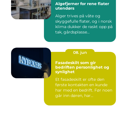
Algefjerner for rene flater
utendørs
Alger trives på våte og
skyggefulle flater, og i norsk
klima dukker de raskt opp på
tak, gårdsplasse...
08. jun
Fasadeskilt som gir
bedriften personlighet og
synlighet
Et fasadeskilt er ofte den
første kontakten en kunde
har med en bedrift. Før noen
går inn døren, har...