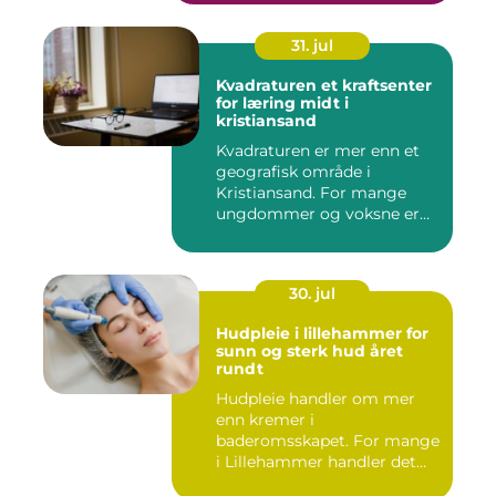
31. jul
Kvadraturen et kraftsenter
for læring midt i
kristiansand
Kvadraturen er mer enn et
geografisk område i
Kristiansand. For mange
ungdommer og voksne er
navnet ...
30. jul
Hudpleie i lillehammer for
sunn og sterk hud året
rundt
Hudpleie handler om mer
enn kremer i
baderomsskapet. For mange
i Lillehammer handler det
også om å t...