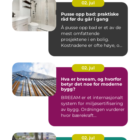
02. jul
Pusse opp bad: praktiske
råd før du går i gang
Å pusse opp bad er et av de
mest omfattende
prosjektene i en bolig.
Kostnadene er ofte høye, og
feil...
02. jul
Hva er breeam, og hvorfor
betyr det noe for moderne
bygg?
BREEAM er et internasjonalt
system for miljøsertifisering
av bygg. Ordningen vurderer
hvor bærekraft...
02. jul