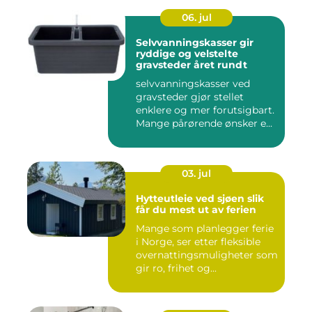
06. jul
Selvvanningskasser gir
ryddige og velstelte
gravsteder året rundt
selvvanningskasser ved
gravsteder gjør stellet
enklere og mer forutsigbart.
Mange pårørende ønsker e...
03. jul
Hytteutleie ved sjøen slik
får du mest ut av ferien
Mange som planlegger ferie
i Norge, ser etter fleksible
overnattingsmuligheter som
gir ro, frihet og...