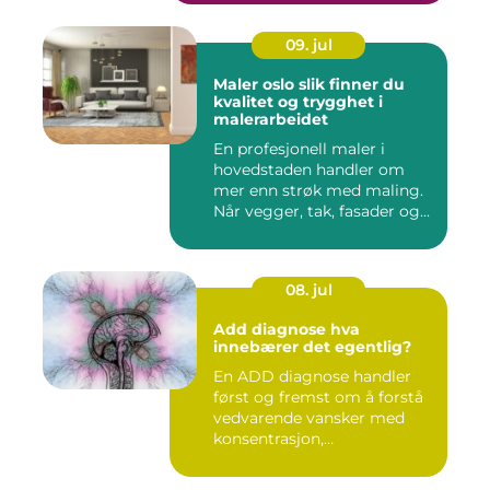
09. jul
Maler oslo slik finner du
kvalitet og trygghet i
malerarbeidet
En profesjonell maler i
hovedstaden handler om
mer enn strøk med maling.
Når vegger, tak, fasader og...
08. jul
Add diagnose hva
innebærer det egentlig?
En ADD diagnose handler
først og fremst om å forstå
vedvarende vansker med
konsentrasjon,
oppmerksom...