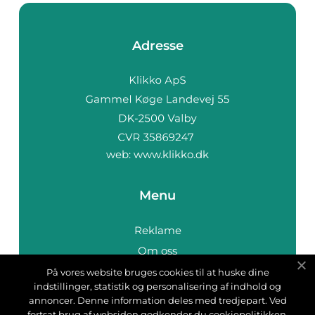
Adresse
web:
www.klikko.dk
Menu
Reklame
Om oss
Cookies
På vores website bruges cookies til at huske dine
indstillinger, statistik og personalisering af indhold og
Kontakt Oss
annoncer. Denne information deles med tredjepart. Ved
Sitemap
fortsat brug af websiden godkender du cookiepolitikken.