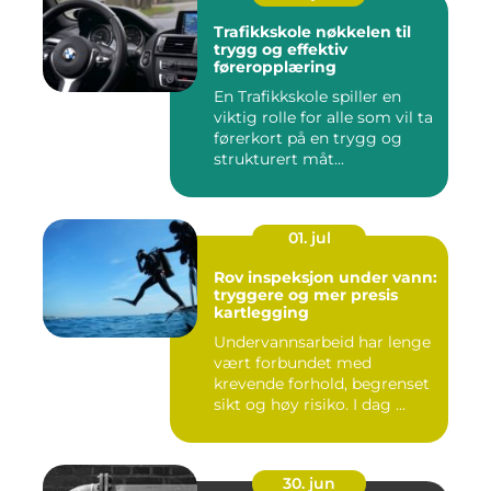
Trafikkskole nøkkelen til
trygg og effektiv
føreropplæring
En Trafikkskole spiller en
viktig rolle for alle som vil ta
førerkort på en trygg og
strukturert måt...
01. jul
Rov inspeksjon under vann:
tryggere og mer presis
kartlegging
Undervannsarbeid har lenge
vært forbundet med
krevende forhold, begrenset
sikt og høy risiko. I dag ...
30. jun