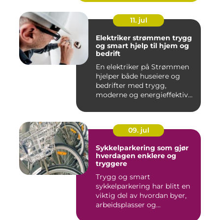
11. jul
Elektriker strømmen trygg
og smart hjelp til hjem og
bedrift
En elektriker på Strømmen
hjelper både huseiere og
bedrifter med trygg,
moderne og energieffektiv
st...
09. jul
Sykkelparkering som gjør
hverdagen enklere og
tryggere
Trygg og smart
sykkelparkering har blitt en
viktig del av hvordan byer,
arbeidsplasser og
borettslag...