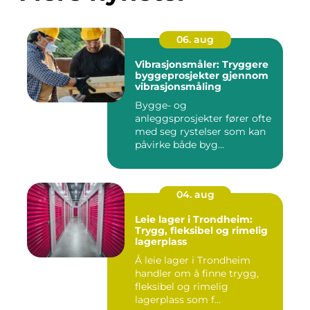
06. aug
Vibrasjonsmåler: Tryggere
byggeprosjekter gjennom
vibrasjonsmåling
Bygge- og
anleggsprosjekter fører ofte
med seg rystelser som kan
påvirke både byg...
04. aug
Leie lager i Trondheim:
Trygg, fleksibel og rimelig
lagerplass
Å leie lager i Trondheim
handler om å finne trygg,
fleksibel og rimelig
lagerplass som f...