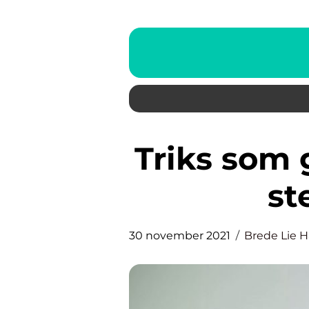
Triks som gjør boligen litt mer
st
30 november 2021
Brede Lie 