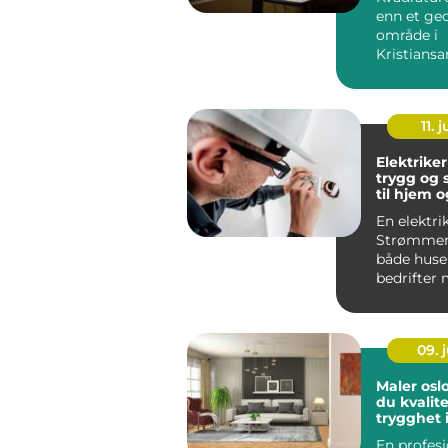
enn et geo
område i
Kristiansa
mange u
og voksne 
11. j
Elektrike
trygg og 
til hjem o
En elektri
Strømmen
både huse
bedrifter 
moderne 
energieffek
09. j
Maler oslo slik finn
du kvalit
trygghet 
malerarb
En profesj