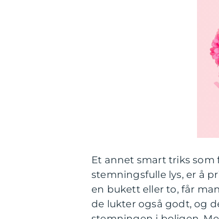
Et annet smart triks som 
stemningsfulle lys, er å p
en bukett eller to, får m
de lukter også godt, og d
stemningen i boligen. Med