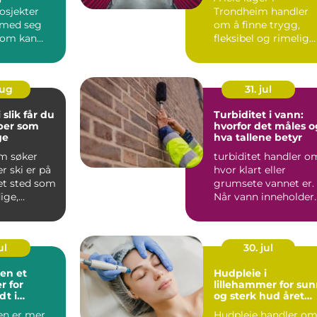
småling
osjekter
Trondheim handler
e med seg
om å finne trygg,
 som kan
fleksibel og rimelig
de byg...
lagerplass som f...
aug
31. jul
du
Turbiditet i vann:
per som
hvorfor det måles o
ge
hva tallene betyr
m søker
turbiditet handler o
r ski er på
hvor klart eller
 et sted som
grumsete vannet er.
ige,
Når vann inneholder
vipper uten
mange små partikler
...
ul
30. jul
n et
Hudpleie i
r for
lillehammer for su
dt i
og sterk hud året
and
rundt
en er mer
Hudpleie handler o