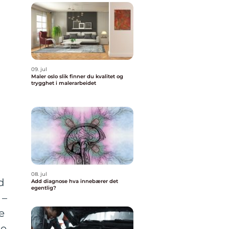
09. jul
Maler oslo slik finner du kvalitet og
trygghet i malerarbeidet
08. jul
d
Add diagnose hva innebærer det
egentlig?
 –
e
se