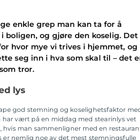
ge enkle grep man kan ta for å
 boligen, og gjøre den koselig. Det
for hvor mye vi trives i hjemmet, og
ette seg inn i hva som skal til – det e
som tror.
ed lys
skape god stemning og koselighetsfaktor me
om har vært på en middag med stearinlys vet
jør, hvis man sammenligner med en restauran
s er nemlig noe av det mest stemningsfulle