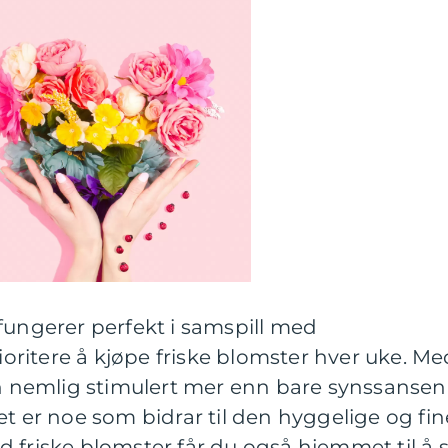
fungerer perfekt i samspill med
rioritere å kjøpe friske blomster hver uke. Me
an nemlig stimulert mer enn bare synssansen
et er noe som bidrar til den hyggelige og fin
 friske blomster får du også hjemmet til å 