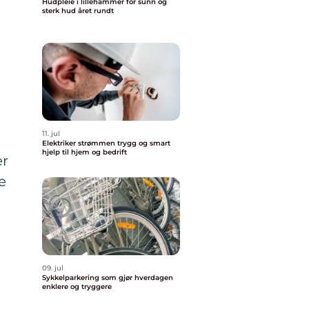
Hudpleie i lillehammer for sunn og
sterk hud året rundt
t
11. jul
Elektriker strømmen trygg og smart
hjelp til hjem og bedrift
er
e
09. jul
Sykkelparkering som gjør hverdagen
enklere og tryggere