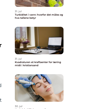
31. jul
Turbiditet i vann: hvorfor det måles og
hva tallene betyr
r
31. jul
Kvadraturen et kraftsenter for læring
midt i kristiansand
d
t
30. jul