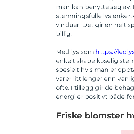
man kan benytte seg av. 
stemningsfulle lyslenker
vinduer. Det gir en helt sp
billig.
Med lys som
https://ledly
enkelt skape koselig stem
spesielt hvis man er oppt
varer litt lenger enn vanl
ofte. I tillegg gir de beh
energi er positivt både f
Friske blomster 