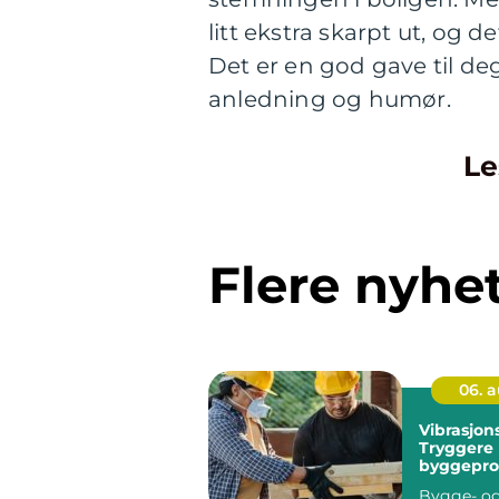
litt ekstra skarpt ut, og
Det er en god gave til de
anledning og humør.
Le
Flere nyhe
06. 
Vibrasjon
Tryggere
byggepro
gjennom
Bygge- o