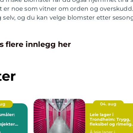
 det er noe som vitner om orden og overskudd
g selv, og du kan velge blomster etter sesong
s flere innlegg her
ter
aug
04. aug
småler:
Leie lager i
Trondheim: Trygg,
sjekter
fleksibel og rimelig
lagerplass
g
Å leie lager i