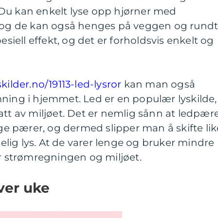
Du kan enkelt lyse opp hjørner med
, og de kan også henges på veggen og rund
esiell effekt, og det er forholdsvis enkelt og
skilder.no/19113-led-lysror
kan man også
ning i hjemmet. Led er en populær lyskilde,
att av miljøet. Det er nemlig sånn at ledpær
ige pærer, og dermed slipper man å skifte lik
agelig lys. At de varer lenge og bruker mindre
or strømregningen og miljøet.
hver uke