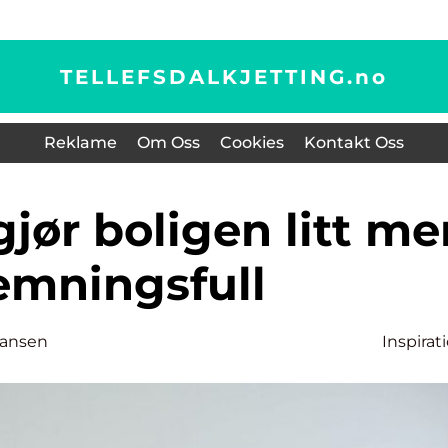
TELLEFSDALKJETTING.
no
Reklame
Om Oss
Cookies
Kontakt Oss
emningsfull
Hansen
Inspirat