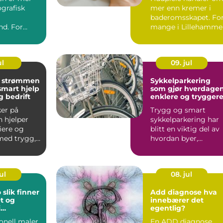
grafisk
mer enn kremer i
baderomsskapet. Fo
nd. For
mange i Lillehamme
ngdommer
handler det også om
er navnet ...
å t...
ul
09. jul
r strømmen
Sykkelparkering
smart hjelp
som gjør hverdage
g bedrift
enklere og trygger
ker på
Trygg og smart
 hjelper
sykkelparkering har
iere og
blitt en viktig del av
med trygg,
hvordan byer,
og
arbeidsplasser og
tiv st...
borettslag...
ul
08. jul
er
Add diagnose hva
et og
innebærer det
i
egentlig?
eidet
onell maler
En ADD diagnose