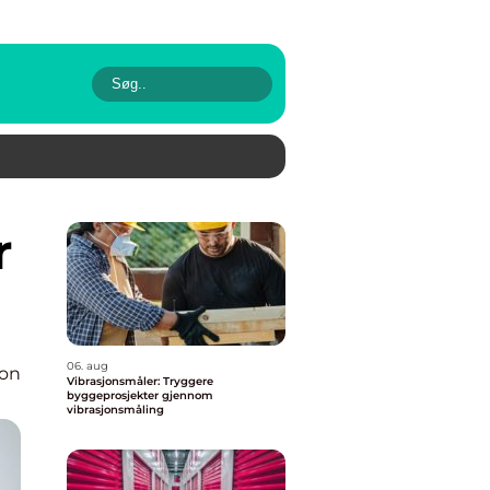
06. aug
ion
Vibrasjonsmåler: Tryggere
byggeprosjekter gjennom
vibrasjonsmåling