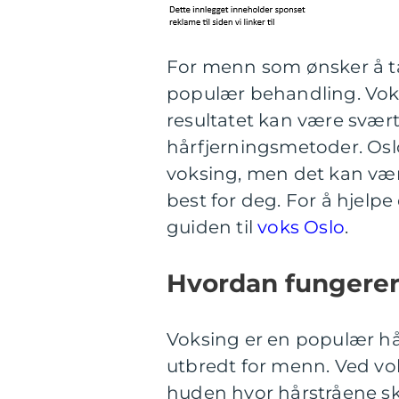
For menn som ønsker å ta 
populær behandling. Voksin
resultatet kan være svæ
hårfjerningsmetoder. Oslo
voksing, men det kan vær
best for deg. For å hjelp
guiden til
voks Oslo
.
Hvordan fungerer
Voksing er en populær hå
utbredt for menn. Ved vok
huden hvor hårstråene ska