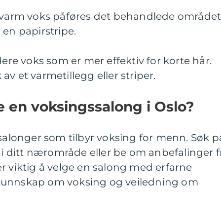
t varm voks påføres det behandlede området
 en papirstripe.
dere voks som er mer effektiv for korte hår.
v et varmetillegg eller striper.
e en voksingssalong i Oslo?
 salonger som tilbyr voksing for menn. Søk p
g i ditt nærområde eller be om anbefalinger f
r viktig å velge en salong med erfarne
kunnskap om voksing og veiledning om