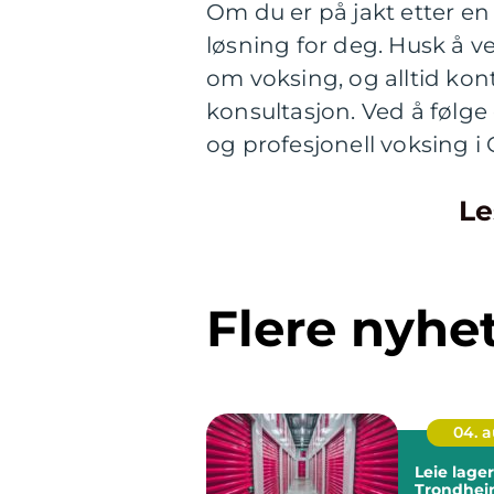
Om du er på jakt etter en
løsning for deg. Husk å 
om voksing, og alltid kon
konsultasjon. Ved å følge
og profesjonell voksing i 
Le
Flere nyhe
04. 
Leie lager
Trondhei