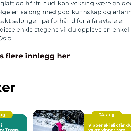
 glatt og hårfri hud, kan voksing være en go
velge en salong med god kunnskap og erfari
takt salongen på forhånd for å få avtale en
 disse enkle stegene vil du oppleve en enkel
Oslo.
s flere innlegg her
ter
aug
04. aug
 i
Vipper ski slik får du
m: Trygg,
vakre vipper som