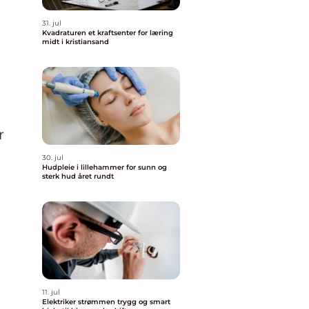
31. jul
Kvadraturen et kraftsenter for læring
midt i kristiansand
g
r
30. jul
Hudpleie i lillehammer for sunn og
sterk hud året rundt
11. jul
Elektriker strømmen trygg og smart