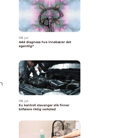
08. jul
Add diagnose hva innebærer det
egentlig?
n
08. jul
Eu kontroll stavanger slik finner
bilførere riktig verksted