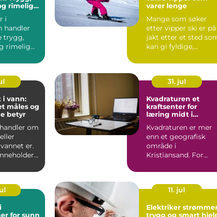
og rimelig
varer lenge
s
r i
Mange som søker
 handler
etter vipper ski er på
 trygg,
jakt etter et sted so
og rimelig
kan gi fyldige,
som f...
velstelte vipper uten
...
ul
31. jul
 i vann:
Kvadraturen et
et måles og
kraftsenter for
ne betyr
læring midt i
kristiansand
t handler om
Kvadraturen er mer
eller
enn et geografisk
vannet er.
område i
inneholder
Kristiansand. For
 partikler,
mange ungdommer
og voksne er navnet .
ul
11. jul
i
Elektriker strømme
er for sunn
trygg og smart hjel