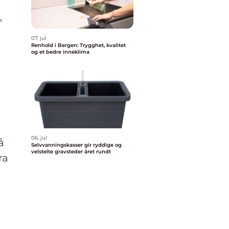
,
07. jul
Renhold i Bergen: Trygghet, kvalitet
og et bedre inneklima
06. jul
å
Selvvanningskasser gir ryddige og
velstelte gravsteder året rundt
ra