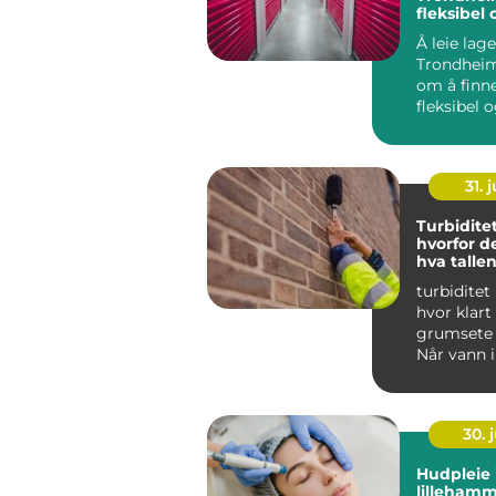
fleksibel 
lagerplas
Å leie lage
Trondheim
om å finne
fleksibel 
lagerplass 
31. j
Turbiditet
hvorfor d
hva talle
turbidite
hvor klart 
grumsete 
Når vann 
mange små
...
30. j
Hudpleie 
lillehamm