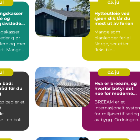
ul
03. jul
ingskasser
Hytteutleie ved
ge og
sjøen slik får du
 gravsteder
mest ut av ferien
t
ngskasser
Mange som
teder gjør
planlegger ferie i
klere og mer
Norge, ser etter
art. Mange
fleksible
ønsker e...
overnattingsmuligh
er som gir ro, frihet
og...
ul
02. jul
p bad:
Hva er breeam, og
råd før du
hvorfor betyr det
g
noe for moderne
bygg?
p bad er et
BREEAM er et
t
internasjonalt syste
de
for miljøsertifisering
e i en bolig.
av bygg. Ordningen
e er ofte
vurderer hvor
l...
bærekraft...