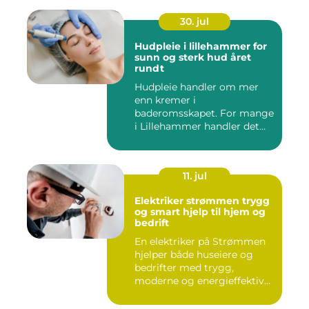
30. jul
Hudpleie i lillehammer for
sunn og sterk hud året
rundt
Hudpleie handler om mer
enn kremer i
baderomsskapet. For mange
i Lillehammer handler det
også om å t...
11. jul
Elektriker strømmen trygg
og smart hjelp til hjem og
bedrift
En elektriker på Strømmen
hjelper både huseiere og
bedrifter med trygg,
moderne og energieffektiv
st...