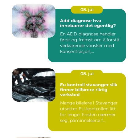
08. jul
Add diagnose hva
innebærer det egentlig?
En ADD diagnose handler
først og fremst om å forstå
vedvarende vansker med
konsentrasjon,
oppmerksom...
08. jul
Eu kontroll stavanger slik
finner bilførere riktig
verksted
Mange bileiere i Stavanger
utsetter EU-kontrollen litt
for lenge. Fristen nærmer
seg, påminnelsene f...