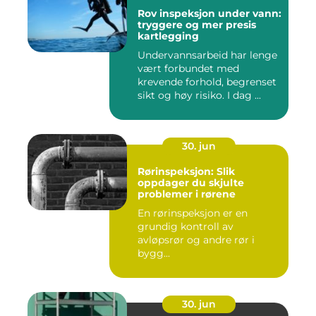
Rov inspeksjon under vann:
tryggere og mer presis
kartlegging
Undervannsarbeid har lenge
vært forbundet med
krevende forhold, begrenset
sikt og høy risiko. I dag ...
30. jun
Rørinspeksjon: Slik
oppdager du skjulte
problemer i rørene
En rørinspeksjon er en
grundig kontroll av
avløpsrør og andre rør i
bygg...
30. jun