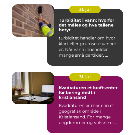
31. jul
Turbiditet i vann: hvorfor
det måles og hva tallene
betyr
turbiditet handler om hvor
klart eller grumsete vannet
er. Når vann inneholder
mange små partikler, ...
31. jul
Kvadraturen et kraftsenter
for læring midt i
kristiansand
Kvadraturen er mer enn et
geografisk område i
Kristiansand. For mange
ungdommer og voksne er
navnet ...