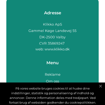
Adresse
web:
www.klikko.dk
Menu
Reklame
Om oss
Cookies
På vores website bruges cookies til at huske dine
indstillinger, statistik og personalisering af indhold og
Kontakt Oss
annoncer. Denne information deles med tredjepart. Ved
Sitemap
fortsat brug af websiden godkender du cookiepolitikken.