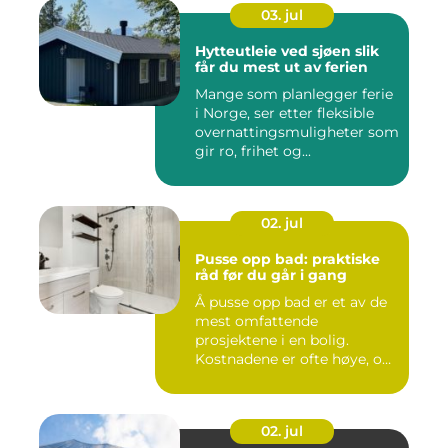
03. jul
Hytteutleie ved sjøen slik
får du mest ut av ferien
Mange som planlegger ferie
i Norge, ser etter fleksible
overnattingsmuligheter som
gir ro, frihet og...
02. jul
Pusse opp bad: praktiske
råd før du går i gang
Å pusse opp bad er et av de
mest omfattende
prosjektene i en bolig.
Kostnadene er ofte høye, og
feil...
02. jul