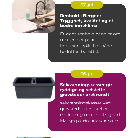
07. jul
Renhold i Bergen:
Trygghet, kvalitet og et
bedre inneklima
Et godt renhold handler om
mer enn et pent
førsteinntrykk. For både
bedrifter, borettsl...
06. jul
Selvvanningskasser gir
ryddige og velstelte
gravsteder året rundt
selvvanningskasser ved
gravsteder gjør stellet
enklere og mer forutsigbart.
Mange pårørende ønsker e...