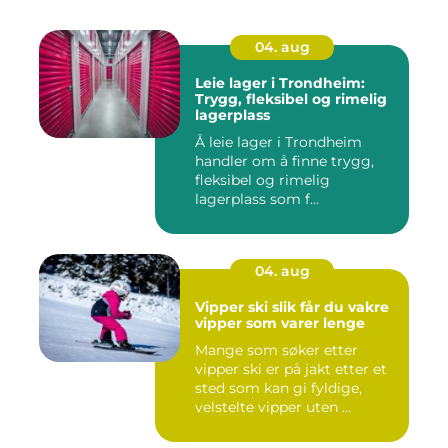
04. aug
Leie lager i Trondheim:
Trygg, fleksibel og rimelig
lagerplass
Å leie lager i Trondheim
handler om å finne trygg,
fleksibel og rimelig
lagerplass som f...
04. aug
Vipper ski slik får du vakre
vipper som varer lenge
Mange som søker etter
vipper ski er på jakt etter et
sted som kan gi fyldige,
velstelte vipper uten ...