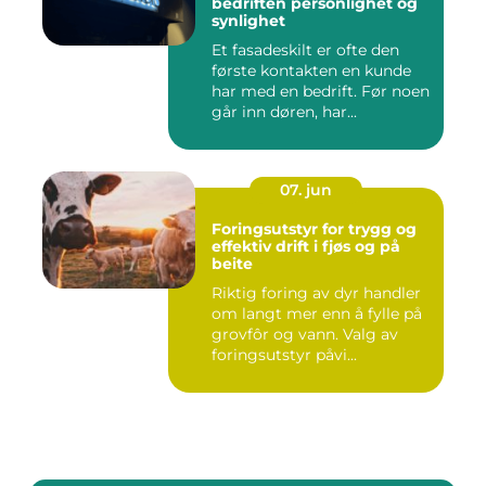
bedriften personlighet og
synlighet
Et fasadeskilt er ofte den
første kontakten en kunde
har med en bedrift. Før noen
går inn døren, har...
07. jun
Foringsutstyr for trygg og
effektiv drift i fjøs og på
beite
Riktig foring av dyr handler
om langt mer enn å fylle på
grovfôr og vann. Valg av
foringsutstyr påvi...